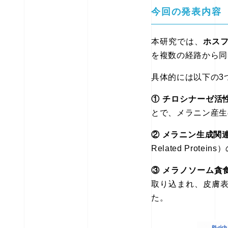
今回の発表内容
本研究では、
ホス
を複数の経路から同
具体的には以下の3
① チロシナーゼ活
とで、メラニン産生
② メラニン生成関
Related Pr
③ メラノソーム貪
取り込まれ、皮膚
た。