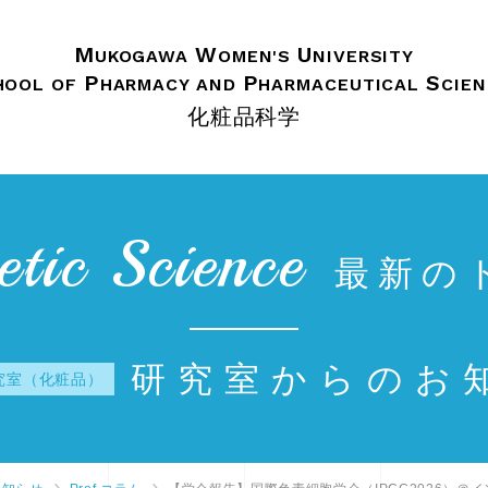
M
W
U
UKOGAWA
OMEN'S
NIVERSITY
P
P
S
HOOL OF
HARMACY
AND
HARMACEUTICAL
CIE
化粧品科学
tic Science
最新の
研究室からの
お
究室（化粧品）