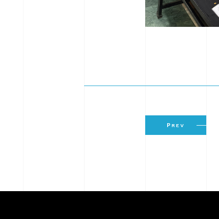
P
REV