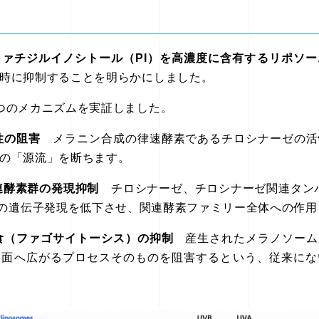
ファチジルイノシトール（PI）を高濃度に含有するリポソー
時に抑制することを明らかにしました。
つのメカニズムを実証しました。
性の阻害
メラニン合成の律速酵素であるチロシナーゼの活
の「源流」を断ちます。
連酵素群の発現抑制
チロシナーゼ、チロシナーゼ関連タンパク質（
oteins）の遺伝子発現を低下させ、関連酵素ファミリー全体への
食（ファゴサイトーシス）の抑制
産生されたメラノソーム
表面へ広がるプロセスそのものを阻害するという、従来にな