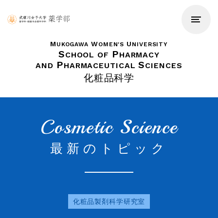
M
W
U
UKOGAWA
OMEN'S
NIVERSITY
S
P
CHOOL OF
HARMACY
P
S
AND
HARMACEUTICAL
CIENCES
化粧品科学
Cosmetic Science
最新のトピック
化粧品製剤科学研究室