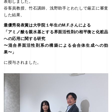
表彰しました。
谷客員教授、竹石講師、浅野助手とわたしで厳正に審査
した結果、
最優秀発表賞は大学院１年生のM.F.さんによる
「アミノ酸を親水基とする界面活性剤の相平衡と化粧品
への応用に関する研究
〜混合界面活性剤系の構築による会合体生成への効
果〜」
に授与されました。