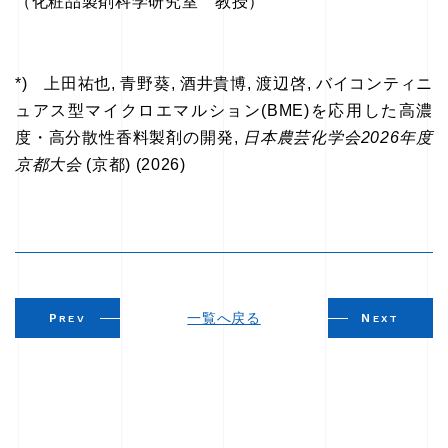
（化粧品製剤科学研究室 教授）
*) 上田祐也, 青野葵, 酒井貴博, 渡辺啓, バイコンティニ
ュアス型マイクロエマルション(BME)を応用した高濃
度・高分散性香料製剤の開発,
日本農芸化学会2026年度
京都大会
(京都) (2026)
一覧へ戻る
P
N
REV
EXT