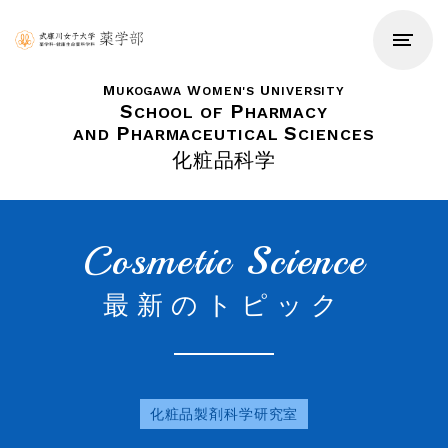
M
W
U
UKOGAWA
OMEN'S
NIVERSITY
S
P
CHOOL OF
HARMACY
P
S
AND
HARMACEUTICAL
CIENCES
化粧品科学
Cosmetic Science
最新のトピック
化粧品製剤科学研究室