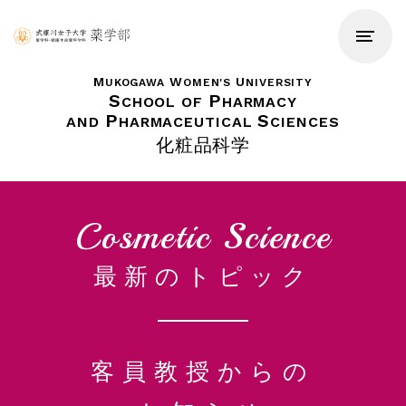
M
W
U
UKOGAWA
OMEN'S
NIVERSITY
S
P
CHOOL OF
HARMACY
P
S
AND
HARMACEUTICAL
CIENCES
化粧品科学
Cosmetic Science
最新のトピック
客員教授からの