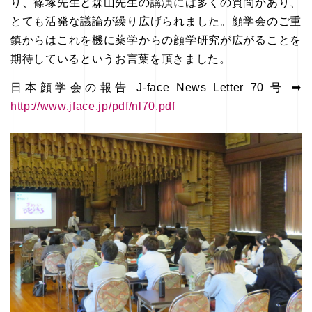
り、篠塚先生と森山先生の講演には多くの質問があり、
とても活発な議論が繰り広げられました。顔学会のご重
鎮からはこれを機に薬学からの顔学研究が広がることを
期待しているというお言葉を頂きました。
日本顔学会の報告 J-face News Letter 70 号 ➡
http://www.jface.jp/pdf/nl70.pdf