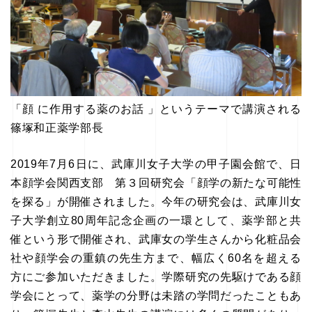
「顔 に作用する薬のお話 」というテーマで講演される
篠塚和正薬学部長
2019年7月6日に、武庫川女子大学の甲子園会館で、日
本顔学会関西支部 第３回研究会「顔学の新たな可能性
を探る」が開催されました。今年の研究会は、武庫川女
子大学創立80周年記念企画の一環として、薬学部と共
催という形で開催され、武庫女の学生さんから化粧品会
社や顔学会の重鎮の先生方まで、幅広く60名を超える
方にご参加いただきました。学際研究の先駆けである顔
学会にとって、薬学の分野は未踏の学問だったこともあ